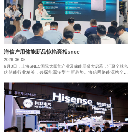
海信户用储能新品惊艳亮相snec
2026-06-05
6月3日，上海SNEC国际太阳能产业及储能展盛大启幕，汇聚全球光
伏储能行业精英，共探能源转型全新趋势。海信网络能源携全新
Hi‑Aura单相高压储能一体机惊艳亮相，凭借前瞻性技术布局与扎实
产品实力，以智能调度、全屋互联、热储联动、电池兼容、灵活扩
容、超长寿命六大核心能力，彰显中国智造实力，刷新全球户储产品
新标杆。